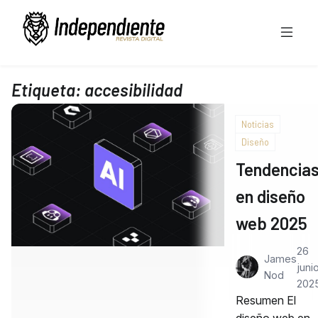
Etiqueta:
accesibilidad
Noticias
Diseño
Tendencia
en diseño
web 2025
26
James
junio
Nod
202
Resumen El
diseño web en