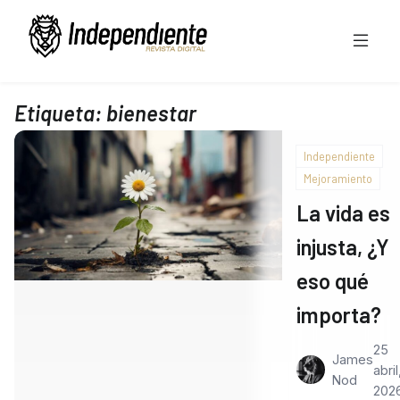
Etiqueta:
bienestar
Independiente
Mejoramiento
La vida es
injusta, ¿Y
eso qué
importa?
25
James
abril
Nod
202