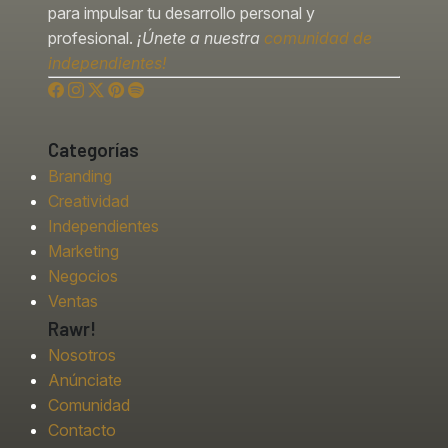
para impulsar tu desarrollo personal y
profesional.
¡Únete a nuestra
comunidad de
independientes!
Categorías
Branding
Creatividad
Independientes
Marketing
Negocios
Ventas
Rawr!
Nosotros
Anúnciate
Comunidad
Contacto