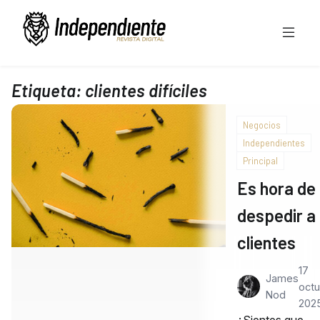
Etiqueta:
clientes difíciles
Negocios
Independientes
Principal
Es hora de
despedir a
clientes
17
James
octu
Nod
202
¿Sientes que