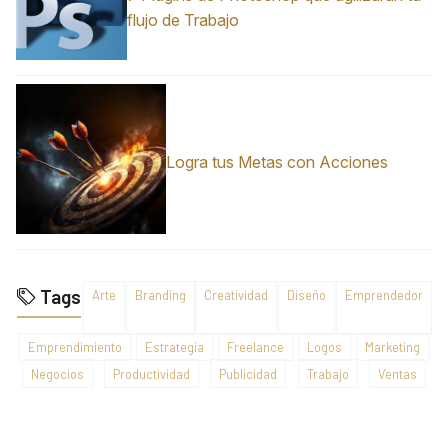
flujo de Trabajo
Logra tus Metas con Acciones
Tags
Arte
Branding
Creatividad
Diseño
Emprendedor
Emprendimiento
Estrategia
Freelance
Logos
Marketing
Negocios
Productividad
Publicidad
Trabajo
Ventas