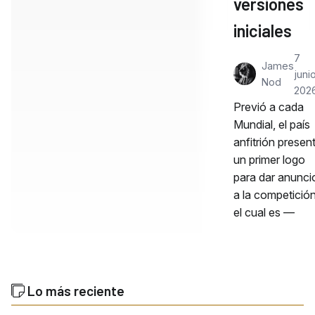
versiones
iniciales
7
James
junio
Nod
202
Previó a cada
Mundial, el país
anfitrión presen
un primer logo
para dar anunci
a la competición
el cual es —
Lo más reciente