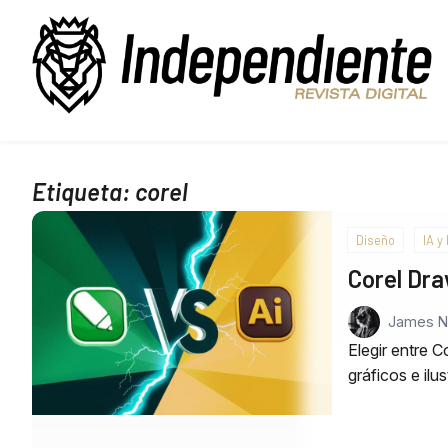
Etiqueta:
corel
Diseño
IA y
Corel Draw
James 
Elegir entre 
gráficos e ilu