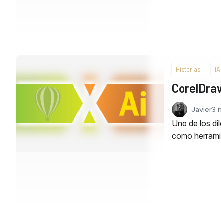
Historias
IA
CorelDraw
Javier
3 
Uno de los di
como herramie