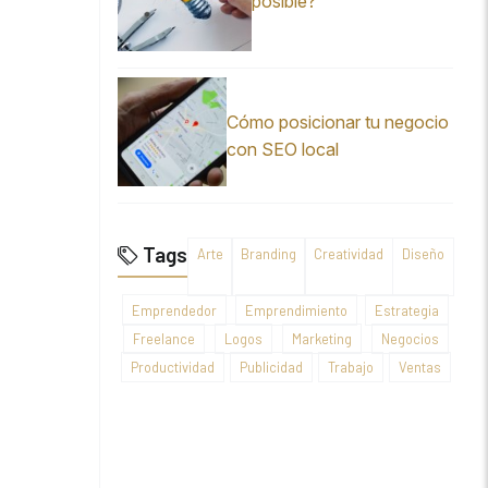
posible?
Cómo posicionar tu negocio
con SEO local
Tags
Arte
Branding
Creatividad
Diseño
Emprendedor
Emprendimiento
Estrategia
Freelance
Logos
Marketing
Negocios
Productividad
Publicidad
Trabajo
Ventas