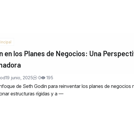
incipal
n en los Planes de Negocios: Una Perspect
madora
Nod
19 junio, 2025
0
195
foque de Seth Godin para reinventar los planes de negocios 
ionar estructuras rígidas y a —