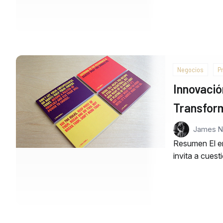
Negocios
Pr
Innovació
Transfor
James 
Resumen El en
invita a cuest