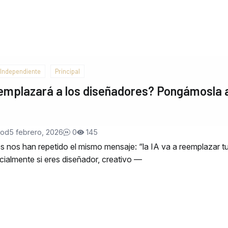
Independiente
Principal
emplazará a los diseñadores? Pongámosla 
Nod
5 febrero, 2026
0
145
 nos han repetido el mismo mensaje: “la IA va a reemplazar t
ecialmente si eres diseñador, creativo —