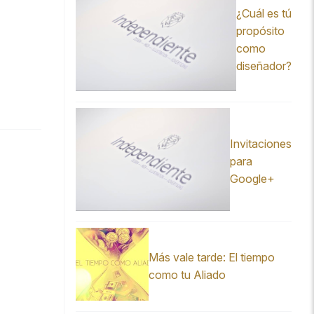
¿Cuál es tú
propósito
como
diseñador?
Invitaciones
para
Google+
Más vale tarde: El tiempo
como tu Aliado