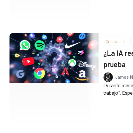
Creatividad
¿La IA re
prueba
James 
Durante meses
trabajo”. Esp