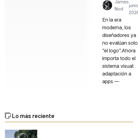
James
junio
Nod
202
En la era
moderna, los
diseñadores ya
no evalúan solo
“el logo”.Ahora
importa todo el
sistema visual:
adaptación a
apps —
Lo más reciente