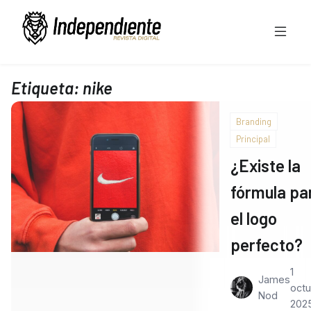
Etiqueta:
nike
Branding
Principal
¿Existe la
fórmula pa
el logo
perfecto?
1
James
octu
Nod
202