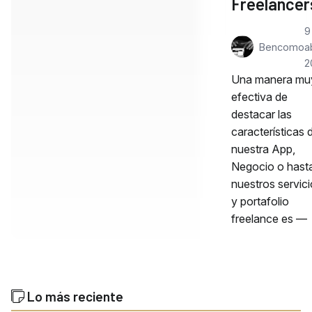
Freelancer
9
Bencomo
ab
2
Una manera mu
efectiva de
destacar las
características 
nuestra App,
Negocio o hast
nuestros servic
y portafolio
freelance es —
Lo más reciente