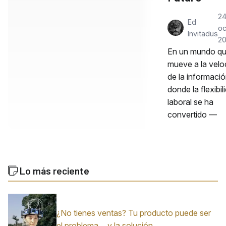
2
Ed
oc
Invitadus
2
En un mundo qu
mueve a la velo
de la informació
donde la flexibil
laboral se ha
convertido —
Lo más reciente
¿No tienes ventas? Tu producto puede ser
el problema… y la solución