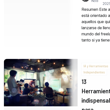
Nod
202
Resumen Este ar
está orientado 
aquellos que qu
lanzarse de llen
mundo del freel
tanto si ya tien
IA y Herramientas
Independientes
13
Herramien
indispensa
para