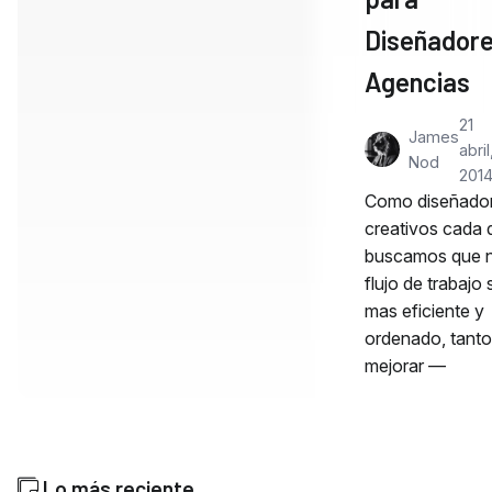
Diseñadore
Agencias
21
James
abril
Nod
201
Como diseñador
creativos cada 
buscamos que n
flujo de trabajo
mas eficiente y
ordenado, tanto
mejorar —
Lo más reciente