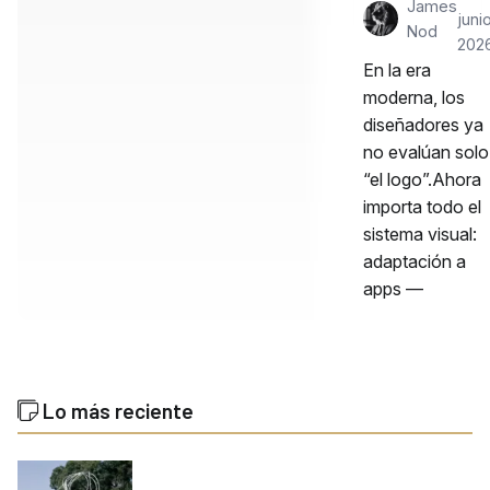
James
junio
Nod
202
En la era
moderna, los
diseñadores ya
no evalúan solo
“el logo”.Ahora
importa todo el
sistema visual:
adaptación a
apps —
Lo más reciente