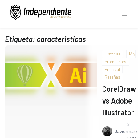
Etiqueta:
caracteristicas
Historias
IA y
Herramientas
Principal
Reseñas
CorelDraw
vs Adobe
Illustrator
3
Javier
marz