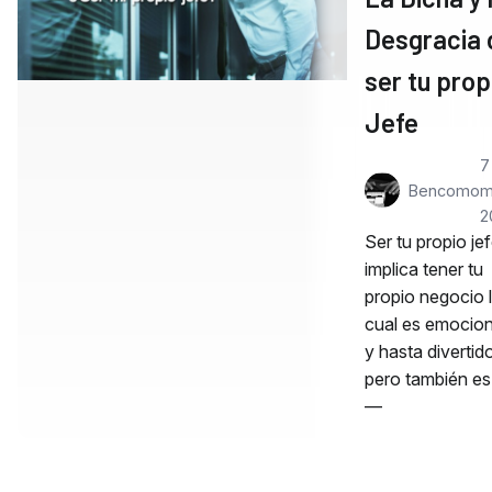
Desgracia 
ser tu prop
Jefe
7
Bencomo
m
2
Ser tu propio je
implica tener tu
propio negocio 
cual es emocio
y hasta divertid
pero también es
—