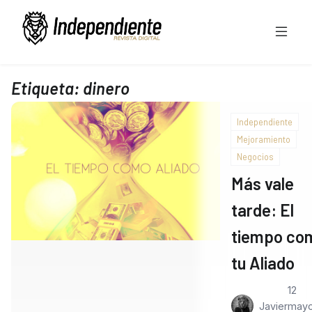
Etiqueta:
dinero
Independiente
Mejoramiento
Negocios
Más vale
tarde: El
tiempo co
tu Aliado
12
Javier
mayo