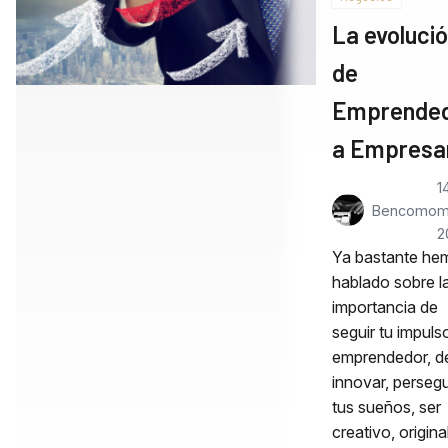
La evoluci
de
Emprende
a Empresa
1
Bencomo
m
2
Ya bastante he
hablado sobre l
importancia de
seguir tu impuls
emprendedor, d
innovar, persegu
tus sueños, ser
creativo, origin