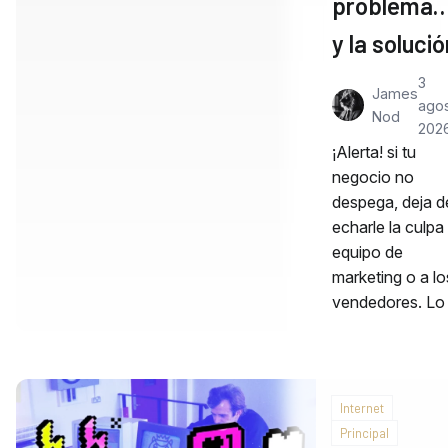
problema
y la solució
3
James
agos
Nod
202
¡Alerta! si tu
negocio no
despega, deja d
echarle la culpa 
equipo de
marketing o a lo
vendedores. L
Internet
Principal