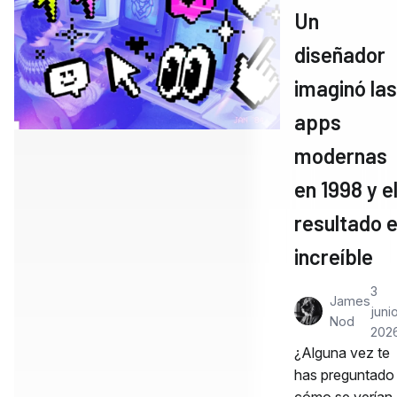
Un
diseñador
imaginó las
apps
modernas
en 1998 y e
resultado 
increíble
3
James
junio
Nod
202
¿Alguna vez te
has preguntado
cómo se verían