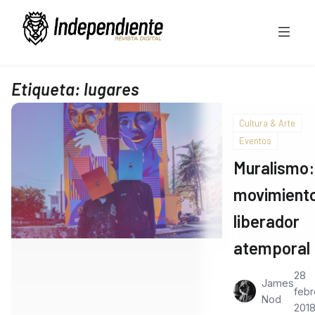
Etiqueta:
lugares
Cultura & Arte
Eventos
Muralismo:
movimient
liberador
atemporal
28
James
febr
Nod
201