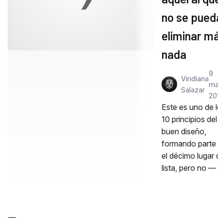
no se pued
eliminar m
nada
9
Viridiana
ma
Salazar
20
Este es uno de 
10 principios del
buen diseño,
formando parte
el décimo lugar 
lista, pero no —