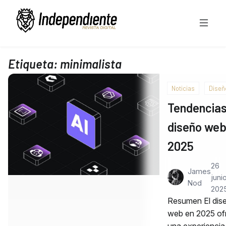
Etiqueta:
minimalista
Noticias
Diseñ
Tendencias
diseño we
2025
26
James
junio
Nod
202
Resumen El dis
web en 2025 of
una experienci