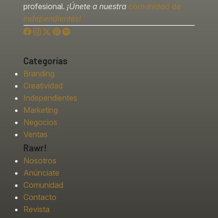
profesional.
¡Únete a nuestra
comunidad de
independientes!
Categorías
Branding
Creatividad
Independientes
Marketing
Negocios
Ventas
Rawr!
Nosotros
Anúnciate
Comunidad
Contacto
Revista