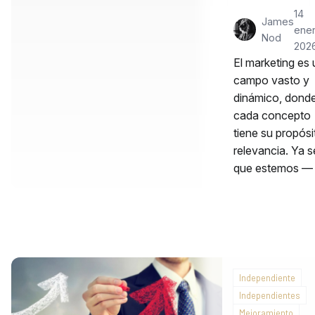
14
James
ener
Nod
202
El marketing es 
campo vasto y
dinámico, dond
cada concepto
tiene su propósi
relevancia. Ya 
que estemos —
Independiente
Independientes
Mejoramiento