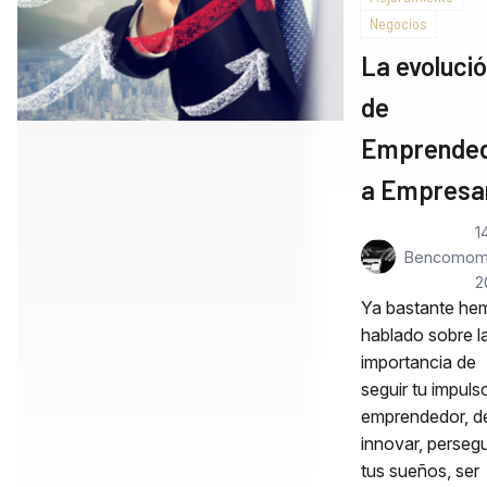
Negocios
La evoluci
de
Emprende
a Empresa
1
Bencomo
m
2
Ya bastante he
hablado sobre l
importancia de
seguir tu impuls
emprendedor, d
innovar, persegu
tus sueños, ser