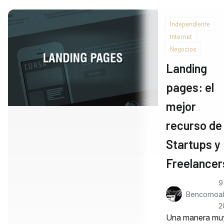
Independiente
Internet
Negocios
Landing
pages: el
mejor
recurso de
Startups y
Freelancer
9
Bencomo
ab
2
Una manera mu