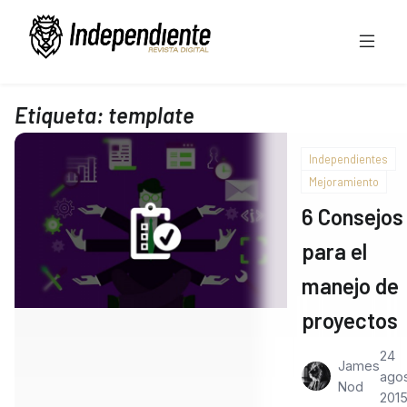
Etiqueta:
template
Independientes
Mejoramiento
6 Consejos
para el
manejo de
proyectos
24
James
agos
Nod
201