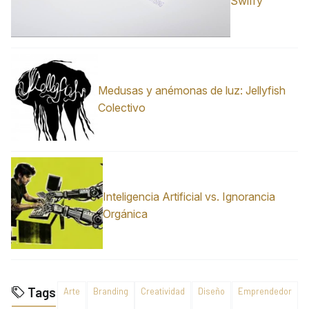
Swiffy
Medusas y anémonas de luz: Jellyfish
Colectivo
Inteligencia Artificial vs. Ignorancia
Orgánica
Tags
Arte
Branding
Creatividad
Diseño
Emprendedor