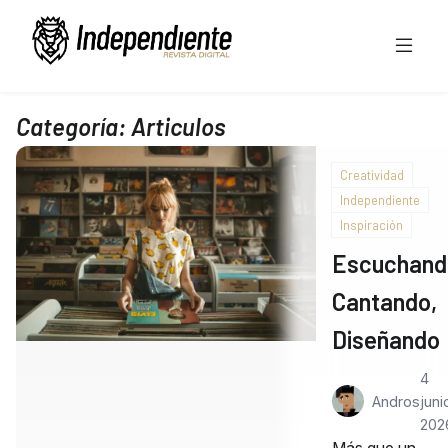
Categoría:
Articulos
Creatividad
Independiente
Inspiración
Escuchand
Cantando,
Diseñando
4
Andros
juni
202
Más que un