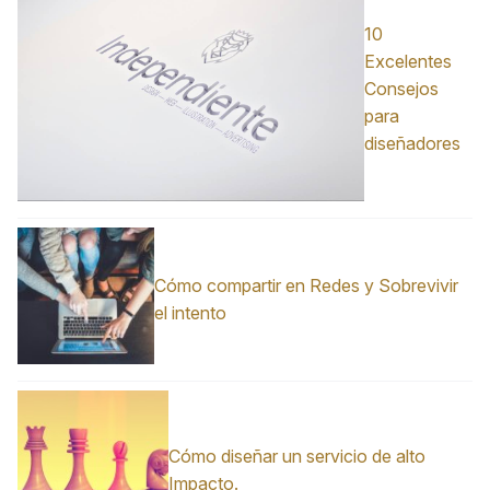
10
Excelentes
Consejos
para
diseñadores
Cómo compartir en Redes y Sobrevivir
el intento
Cómo diseñar un servicio de alto
Impacto.