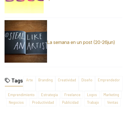
La semana en un post (20-26jun)
Tags
Arte
Branding
Creatividad
Diseño
Emprendedor
Emprendimiento
Estrategia
Freelance
Logos
Marketing
Negocios
Productividad
Publicidad
Trabajo
Ventas