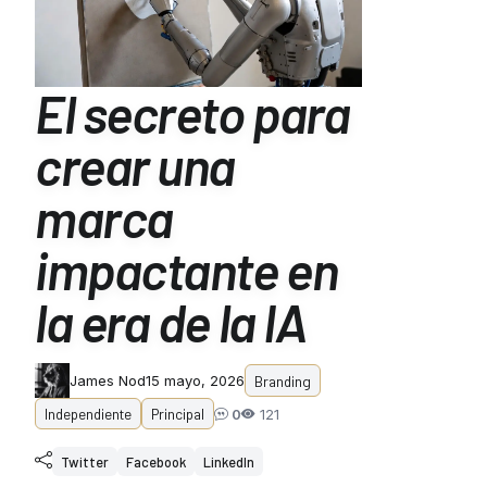
El secreto para
crear una
marca
impactante en
la era de la IA
Branding
James Nod
15 mayo, 2026
Independiente
Principal
0
121
Twitter
Facebook
LinkedIn