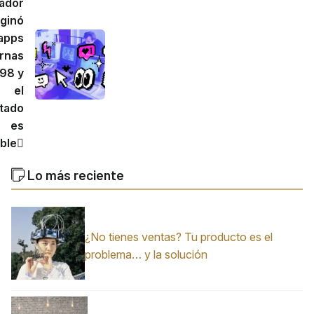
ador
ginó
 apps
rnas
98 y
el
ltado
es
íble
Lo más reciente
¿No tienes ventas? Tu producto es el
problema… y la solución