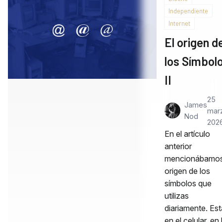
Independiente
Internet
El origen d
los Símbol
II
25
James
mar
Nod
202
En el artículo
anterior
mencionábamos
origen de los
símbolos que
utilizas
diariamente. Es
en el celular, en 