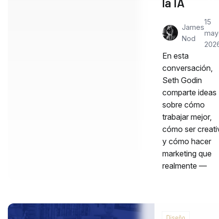
la IA
15
James
may
Nod
202
En esta
conversación,
Seth Godin
comparte ideas
sobre cómo
trabajar mejor,
cómo ser creati
y cómo hacer
marketing que
realmente —
Diseño